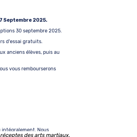
7 Septembre 2025.
riptions 30 septembre 2025.
s d'essai gratuits.
x anciens élèves, puis au
, nous vous rembourserons
dû intégralement. Nous
 préceptes des arts martiaux.
épartementaux, etc.