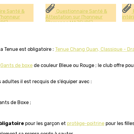
re Santé &
Questionnaire Santé &
l'honneur
Attestation sur l'honneur
intér
URE)
(Personne MAJEURE)
la Tenue est obligatoire :
Tenue Chang Quan, Classique - Dr
:
Gants de boxe
de couleur Bleue ou Rouge ; le club offre pour
 adultes il est recquis de s'équiper avec :
ants de Boxe ;
bligatoire
pour les garçon et
protège-poitrine
pour les fille
alement sa propre corde à sauter