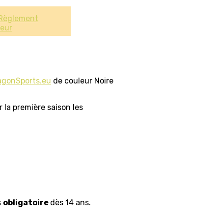
Règlement
ieur
agonSports.eu
de couleur Noire
 la première saison les
s
obligatoire
dès 14 ans.