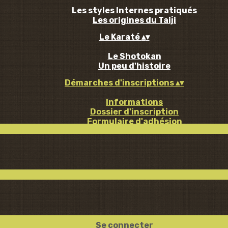
Les styles Internes pratiqués
Les origines du Taiji
Le Karaté
▴
▾
Le Shotokan
Un peu d'histoire
Démarches d'inscriptions
▴
▾
Informations
Dossier d'inscription
Formulaire d'adhésion
Se connecter