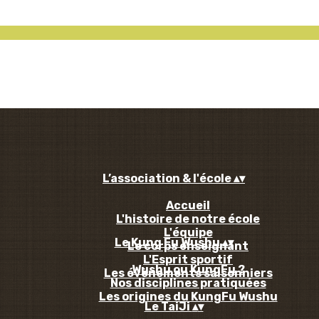
L’association & l'école
▴
▾
Accueil
L'histoire de notre école
L'équipe
Le Kung Fu Wushu
▴
▾
Le corps enseignant
L'Esprit sportif
Wushu ou KungFu ?
Les évènements saisonniers
Nos disciplines pratiquées
Les origines du KungFu Wushu
Le TaiJi
▴
▾