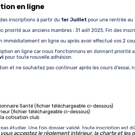
tion en ligne
des inscriptions à partir du
1er Juillet
pour une rentrée au
ec priorité aux anciens mambres : 31 aoît 2025.
Fin des insc
on immédiatement en ligne ou après avoir effectué vos 2 cour
tion en ligne car nous fonctionnons en donnant priorité au
vi
pour toute nouvelle adhésion.
ation et ne souhaitez pas continuer après les cours d'essai
ionnaire Santé (fichier téléchargeable ci-dessous)
rieur (fichier téléchargeable ci-dessous)
a cotisation club
pas étudier. Une fois dossier validé, toute inscription est 
 vous acceptez le règlement intérieur, la charte et les
 paiements et acceptons la plupart des chèques régions, d