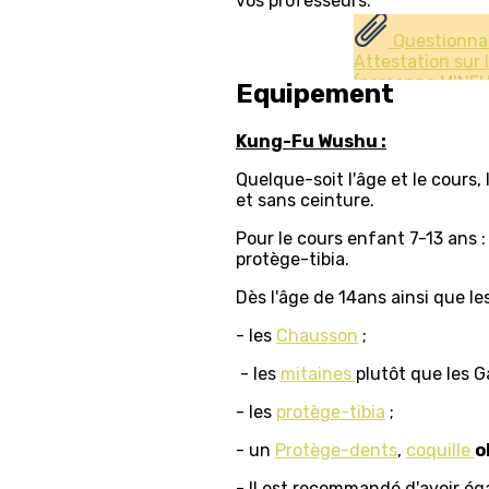
vos professeurs.
Questionnai
Attestation sur 
(personne MINE
Equipement
Kung-Fu Wushu :
Quelque-soit l'âge et le cours, 
et sans ceinture.
Pour le cours enfant 7-13 ans 
protège-tibia.
Dès l'âge de 14ans ainsi que les
- les
Chausson
;
- les
mitaines
plutôt que les G
- les
protège-tibia
;
- un
Protège-dents
,
coquille
o
- Il est recommandé d'avoir ég