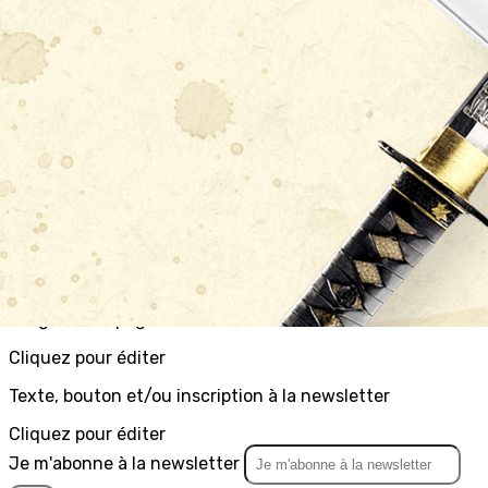
Exporter les lignes sélectionnées
Exporter toutes les colonnes
Exporter uniquement les colonnes affichées
Menu
<
>
Informations
Dossier d'inscription
Formulaire d'adhésion
?>
Images de la page d'accueil
Cliquez pour éditer
Texte, bouton et/ou inscription à la newsletter
Cliquez pour éditer
Je m'abonne à la newsletter